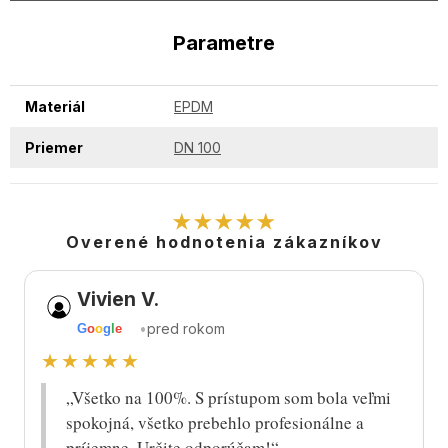
Parametre
Materiál
EPDM
Priemer
DN 100
★★★★★
Overené hodnotenia zákazníkov
Vivien V.
•
pred rokom
G
o
o
g
l
e
★★★★★
„Všetko na 100%. S prístupom som bola veľmi
spokojná, všetko prebehlo profesionálne a
príjemne. Určite odporúčam!“