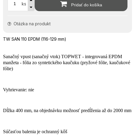
ks
Pridať do košíka
Otázka na produkt
TW SAN 110 EPDM (116-129 mm)
Sanačný vpust (sanačný vtok) TOPWET - integrovaná EPDM
manžeta - fólia zo syntetického kaučuku (pryžové fólie, kaučukové
fólie)
Vyhrievanie: nie
Dĺžka 400 mm, na objednávku možnosť predĺženia až do 2000 mm
Súčasťou balenia je ochranný kôš