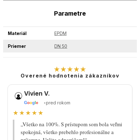
Parametre
Materiál
EPDM
Priemer
DN 50
★★★★★
Overené hodnotenia zákazníkov
Vivien V.
•
pred rokom
G
o
o
g
l
e
★★★★★
„Všetko na 100%. S prístupom som bola veľmi
spokojná, všetko prebehlo profesionálne a
príjemne. Určite odporúčam!“