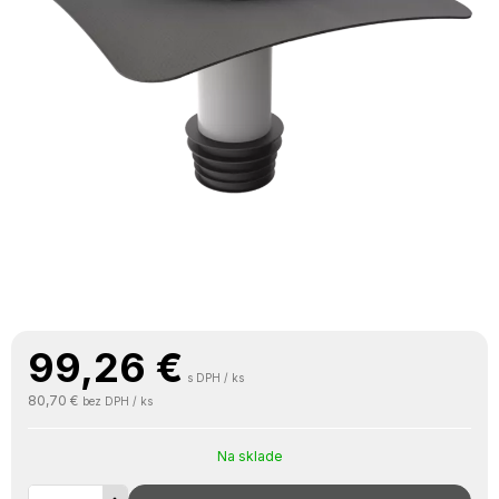
99,26
€
s DPH / ks
80,70 €
bez DPH / ks
Na sklade