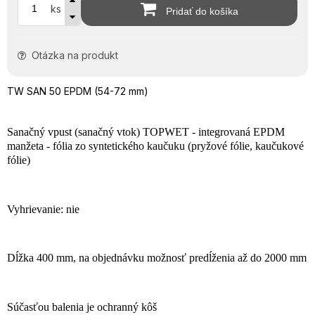
ks
Pridať do košíka
Otázka na produkt
TW SAN 50 EPDM (54-72 mm)
Sanačný vpust (sanačný vtok) TOPWET - integrovaná EPDM
manžeta - fólia zo syntetického kaučuku (pryžové fólie, kaučukové
fólie)
Vyhrievanie: nie
Dĺžka 400 mm, na objednávku možnosť predĺženia až do 2000 mm
Súčasťou balenia je ochranný kôš