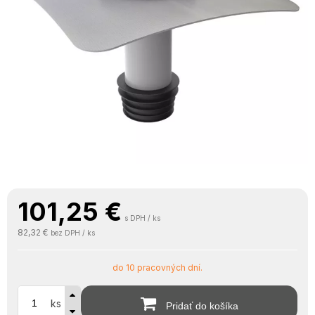
101,25
€
s DPH / ks
82,32 €
bez DPH / ks
do 10 pracovných dní.
ks
Pridať do košíka