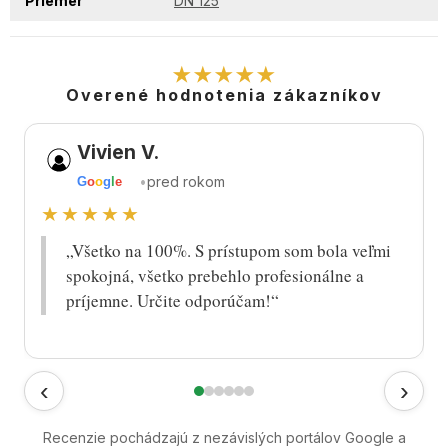
Priemer
DN 125
★★★★★
Overené hodnotenia zákazníkov
Vivien V.
•
pred rokom
G
o
o
g
l
e
★★★★★
„Všetko na 100%. S prístupom som bola veľmi
spokojná, všetko prebehlo profesionálne a
príjemne. Určite odporúčam!“
‹
›
Recenzie pochádzajú z nezávislých portálov Google a