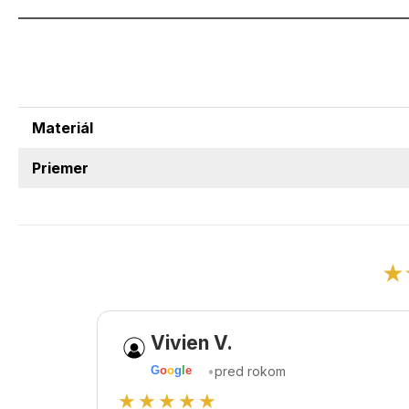
Materiál
Priemer
★
Vivien V.
•
pred rokom
G
o
o
g
l
e
★★★★★