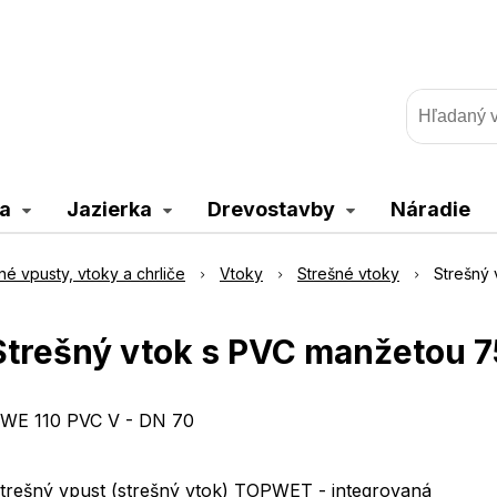
a
Jazierka
Drevostavby
Náradie
né vpusty, vtoky a chrliče
Vtoky
Strešné vtoky
Strešný
Strešný vtok s PVC manžetou 7
WE 110 PVC V - DN 70
trešný vpust (strešný vtok) TOPWET - integrovaná