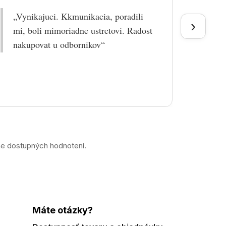
„Vynikajuci. Kkmunikacia, poradili
„Tova
›
mi, boli mimoriadne ustretovi. Radost
doruč
nakupovat u odbornikov“
praco
prek
ne dostupných hodnotení.
Máte otázky?