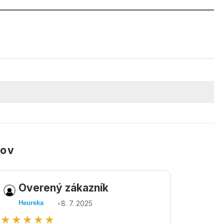
kov
Overený zákazník
Ov
•
8. 7. 2025
Heureka
Heu
★★★★★
★★