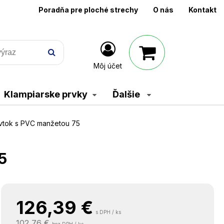
Poradňa pre ploché strechy
O nás
Kontakt
Môj účet
Klampiarske prvky
Ďalšie
 vtok s PVC manžetou 75
5
126,39
€
s DPH / ks
102,76 €