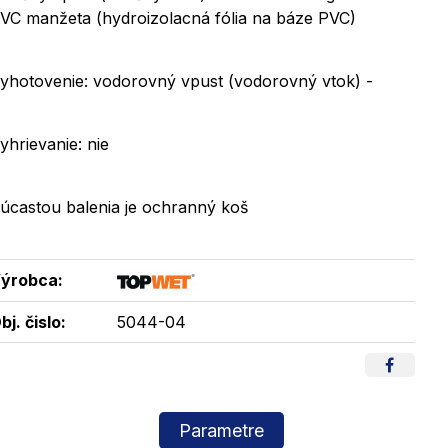
VC manžeta (hydroizolacná fólia na báze PVC)
yhotovenie: vodorovný vpust (vodorovný vtok) -
yhrievanie: nie
úcastou balenia je ochranný koš
ýrobca:
bj. čislo:
5044-04
Parametre