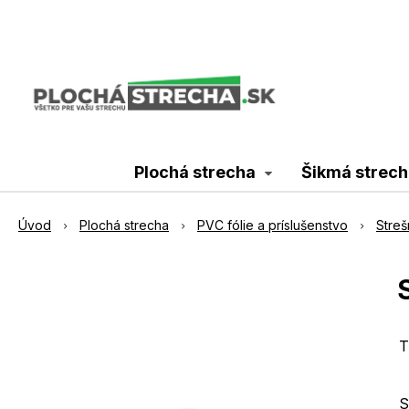
Plochá strecha
Šikmá strech
Úvod
Plochá strecha
PVC fólie a príslušenstvo
Streš
T
S