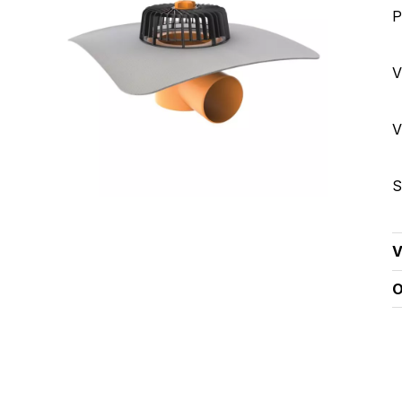
P
V
V
S
V
O