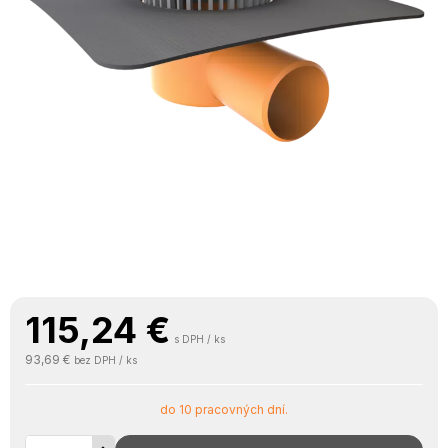
115,24
€
s DPH / ks
93,69 €
bez DPH / ks
do 10 pracovných dní.