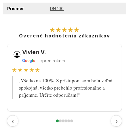
Priemer
DN 100
★★★★★
Overené hodnotenia zákazníkov
Vivien V.
•
pred rokom
G
o
o
g
l
e
★★★★★
„Všetko na 100%. S prístupom som bola veľmi
spokojná, všetko prebehlo profesionálne a
príjemne. Určite odporúčam!“
‹
›