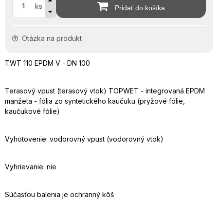
ks
Pridať do košíka
Otázka na produkt
TWT 110 EPDM V - DN 100
Terasový vpust (terasový vtok) TOPWET - integrovaná EPDM
manžeta - fólia zo syntetického kaučuku (pryžové fólie,
kaučukové fólie)
Vyhotovenie: vodorovný vpust (vodorovný vtok)
Vyhrievanie: nie
Súčasťou balenia je ochranný kôš