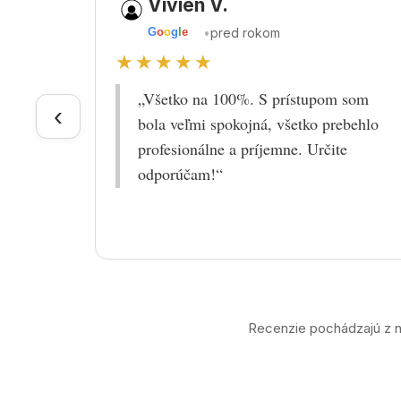
Vivien V.
•
pred rokom
G
o
o
g
l
e
★★★★★
„Všetko na 100%. S prístupom som
‹
bola veľmi spokojná, všetko prebehlo
profesionálne a príjemne. Určite
odporúčam!“
Recenzie pochádzajú z n