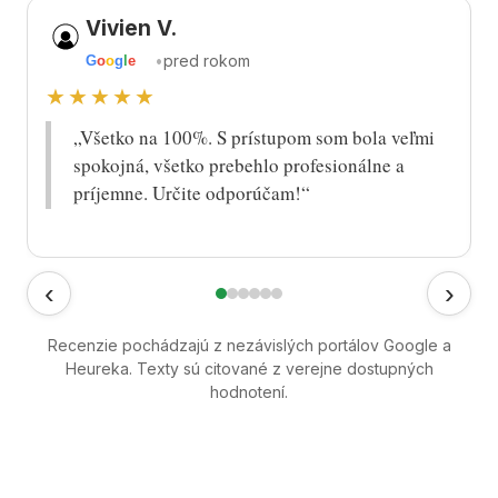
Vivien V.
•
pred rokom
G
o
o
g
l
e
★★★★★
„Všetko na 100%. S prístupom som bola veľmi
spokojná, všetko prebehlo profesionálne a
príjemne. Určite odporúčam!“
‹
›
Recenzie pochádzajú z nezávislých portálov Google a
Heureka. Texty sú citované z verejne dostupných
hodnotení.