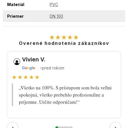
Materiál
PVC
Priemer
DN 100
★★★★★
Overené hodnotenia zákazníkov
Vivien V.
•
pred rokom
G
o
o
g
l
e
★★★★★
„Všetko na 100%. S prístupom som bola veľmi
spokojná, všetko prebehlo profesionálne a
príjemne. Určite odporúčam!“
‹
›