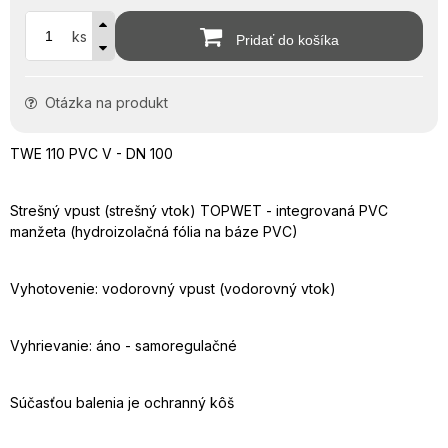
ks
Pridať do košíka
Otázka na produkt
TWE 110 PVC V - DN 100
Strešný vpust (strešný vtok) TOPWET - integrovaná PVC
manžeta (hydroizolačná fólia na báze PVC)
Vyhotovenie: vodorovný vpust (vodorovný vtok)
Vyhrievanie: áno - samoregulačné
Súčasťou balenia je ochranný kôš