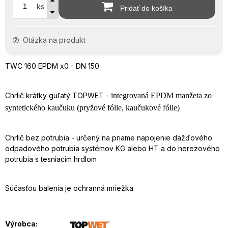
ks
Pridať do košíka
Otázka na produkt
TWC 160 EPDM x0 - DN 150
Chrlič krátky guľatý TOPWET -
integrovaná EPDM manžeta zo
syntetického kaučuku (pryžové fólie, kaučukové fólie)
Chrlič bez potrubia - určený na priame napojenie dažďového
odpadového potrubia systémov KG alebo HT a do nerezového
potrubia s tesniacim hrdlom
Súčasťou balenia je ochranná mriežka
Výrobca: