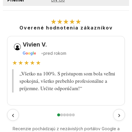
★★★★★
Overené hodnotenia zákazníkov
Vivien V.
•
pred rokom
G
o
o
g
l
e
★★★★★
„Všetko na 100%. S prístupom som bola veľmi
spokojná, všetko prebehlo profesionálne a
príjemne. Určite odporúčam!“
‹
›
Recenzie pochádzajú z nezávislých portálov Google a