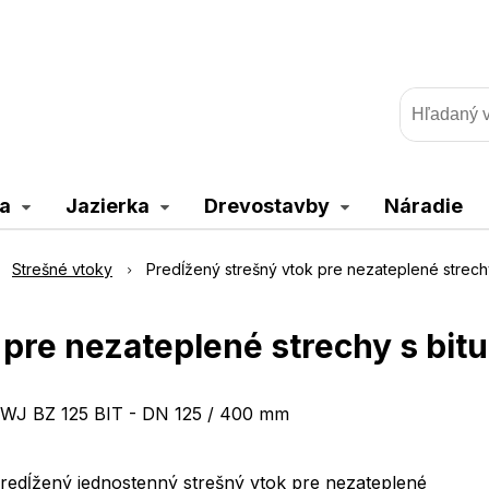
a
Jazierka
Drevostavby
Náradie
Strešné vtoky
Predĺžený strešný vtok pre nezateplené strec
 pre nezateplené strechy s b
WJ BZ 125 BIT - DN 125 / 400 mm
redĺžený jednostenný strešný vtok pre nezateplené