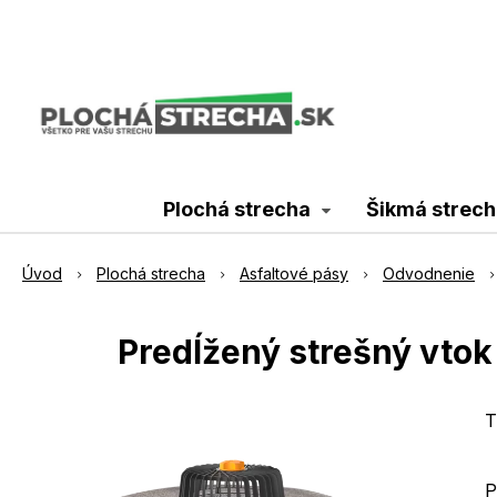
Plochá strecha
Šikmá strech
Úvod
Plochá strecha
Asfaltové pásy
Odvodnenie
Predĺžený strešný vtok
T
P