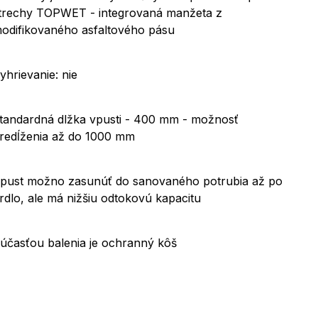
trechy TOPWET - integrovaná manžeta z
odifikovaného asfaltového pásu
yhrievanie: nie
tandardná dlžka vpusti - 400 mm - možnosť
redĺženia až do 1000 mm
pust možno zasunúť do sanovaného potrubia až po
rdlo, ale má nižšiu odtokovú kapacitu
účasťou balenia je ochranný kôš