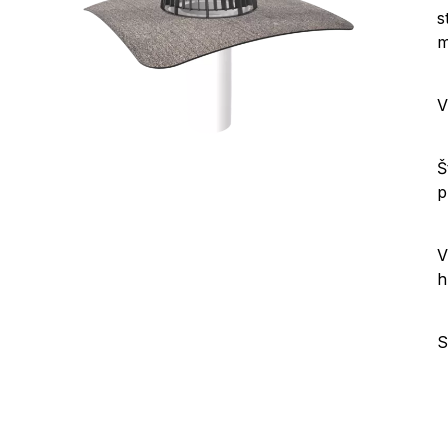
s
m
V
Š
p
V
h
S