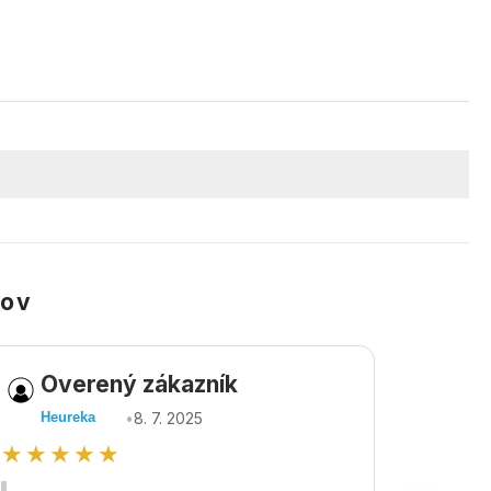
kov
Overený zákazník
Ov
•
8. 7. 2025
Heureka
Heu
★★★★★
★★