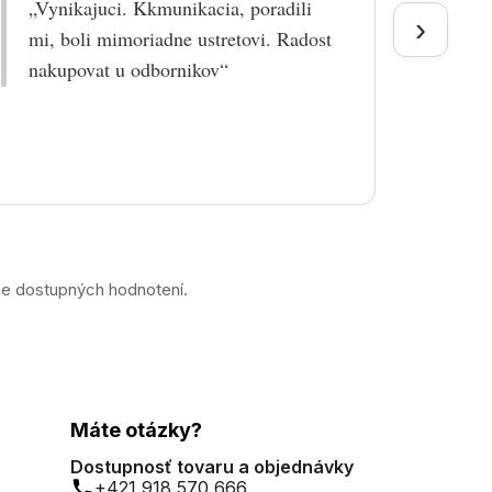
„Vynikajuci. Kkmunikacia, poradili
„Tova
›
mi, boli mimoriadne ustretovi. Radost
doruč
nakupovat u odbornikov“
praco
prek
ne dostupných hodnotení.
Máte otázky?
Dostupnosť tovaru a objednávky
+421 918 570 666