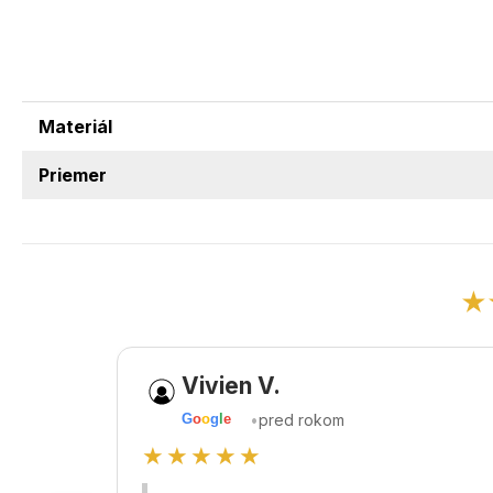
Materiál
Priemer
★
Vivien V.
•
pred rokom
G
o
o
g
l
e
★★★★★