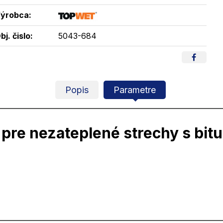
ýrobca:
bj. čislo:
5043-684
Popis
Parametre
 pre nezateplené strechy s b