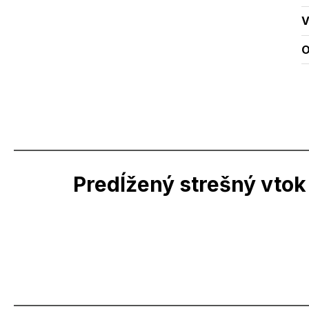
V
O
Predĺžený strešný vtok