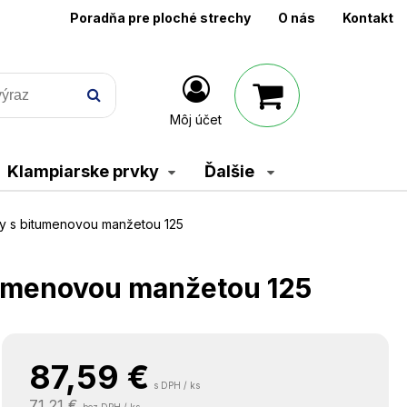
Poradňa pre ploché strechy
O nás
Kontakt
Môj účet
Klampiarske prvky
Ďalšie
hy s bitumenovou manžetou 125
itumenovou manžetou 125
87,59
€
s DPH / ks
71,21 €