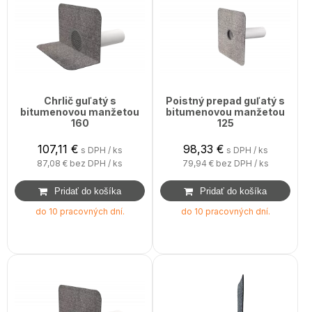
Chrlič guľatý s
Poistný prepad guľatý s
bitumenovou manžetou
bitumenovou manžetou
160
125
107,11
€
98,33
€
s DPH / ks
s DPH / ks
87,08 €
bez DPH / ks
79,94 €
bez DPH / ks
do 10 pracovných dní.
do 10 pracovných dní.