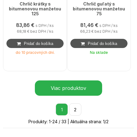
Chrlič krátky s
Chrlič guľatý s
bitumenovou manžetou
bitumenovou manžetou
125
75
83,86
€
81,46
€
s DPH / ks
s DPH / ks
68,18 €
bez DPH / ks
66,23 €
bez DPH / ks
do 10 pracovných dní.
Na sklade
Viac produktov
1
2
Produkty:
1
-
24
/
33
| Aktuálna strana:
1
/
2