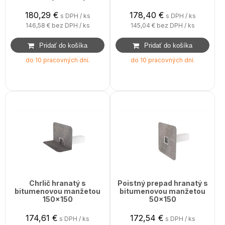
180,29
€
178,40
€
s DPH / ks
s DPH / ks
146,58 €
bez DPH / ks
145,04 €
bez DPH / ks
do 10 pracovných dní.
do 10 pracovných dní.
Chrlič hranatý s
Poistný prepad hranatý s
bitumenovou manžetou
bitumenovou manžetou
150x150
50x150
174,61
€
172,54
€
s DPH / ks
s DPH / ks