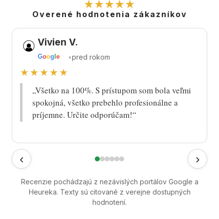
★★★★★
Overené hodnotenia zákazníkov
Vivien V.
•
pred rokom
G
o
o
g
l
e
★★★★★
„Všetko na 100%. S prístupom som bola veľmi
spokojná, všetko prebehlo profesionálne a
príjemne. Určite odporúčam!“
‹
›
Recenzie pochádzajú z nezávislých portálov Google a
Heureka. Texty sú citované z verejne dostupných
hodnotení.