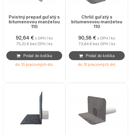
Poistný prepad guľatý s
Chrlič guľatý s
bitumenovou manžetou
bitumenovou manžetou
110
110
92,64
€
90,58
€
s DPH / ks
s DPH / ks
75,32 €
bez DPH / ks
73,64 €
bez DPH / ks
do 10 pracovných dní.
do 10 pracovných dní.