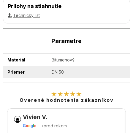
Prílohy na stiahnutie
Technický list
Parametre
Materiál
Bitumenový
Priemer
DN 50
★★★★★
Overené hodnotenia zákazníkov
Vivien V.
•
pred rokom
G
o
o
g
l
e