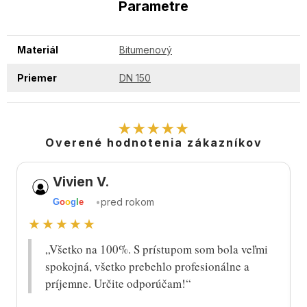
Parametre
Materiál
Bitumenový
Priemer
DN 150
★★★★★
Overené hodnotenia zákazníkov
Vivien V.
•
pred rokom
G
o
o
g
l
e
★★★★★
„Všetko na 100%. S prístupom som bola veľmi
spokojná, všetko prebehlo profesionálne a
príjemne. Určite odporúčam!“