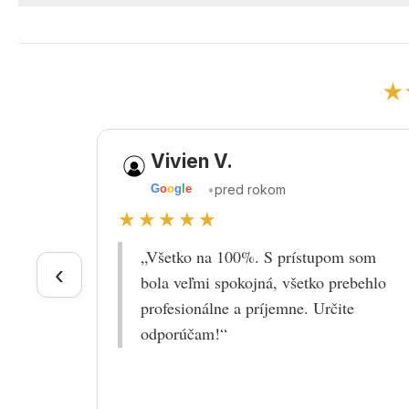
★
Vivien V.
•
pred rokom
G
o
o
g
l
e
★★★★★
„Všetko na 100%. S prístupom som
‹
bola veľmi spokojná, všetko prebehlo
profesionálne a príjemne. Určite
odporúčam!“