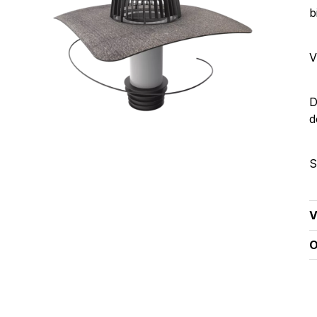
b
V
D
d
S
V
O