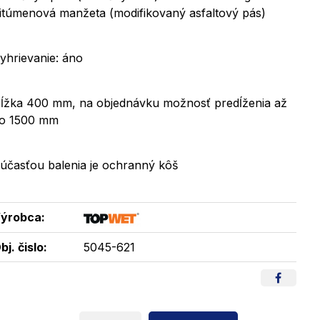
itúmenová manžeta (modifikovaný asfaltový pás)
yhrievanie: áno
ĺžka 400 mm, na objednávku možnosť predĺženia až
o 1500 mm
účasťou balenia je ochranný kôš
ýrobca:
bj. čislo:
5045-621