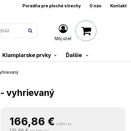
Poradňa pre ploché strechy
O nás
Kontakt
Môj účet
Klampiarske prvky
Ďalšie
yhrievaný
- vyhrievaný
166,86
€
s DPH / ks
135,66 €