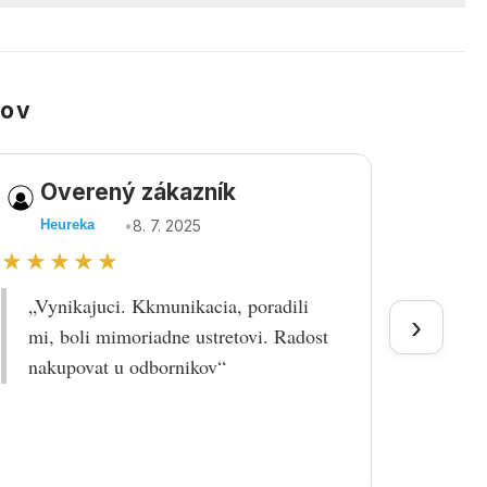
kov
Overený zákazník
Ov
•
8. 7. 2025
Heureka
Heu
★★★★★
★★
„Vynikajuci. Kkmunikacia, poradili
„Tova
›
mi, boli mimoriadne ustretovi. Radost
doruč
nakupovat u odbornikov“
praco
prek